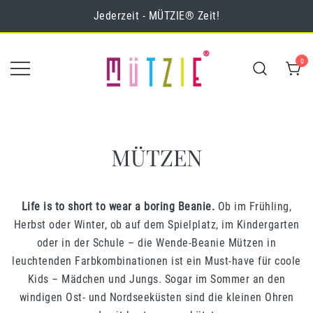
Zum
Jederzeit - MÜTZIE® Zeit!
Inhalt
springen
0
MÜTZIE® Online-
Mützen & Loops
Shop
MÜTZEN
Life is to short to wear a boring Beanie.
Ob im Frühling,
Herbst oder Winter, ob auf dem Spielplatz, im Kindergarten
oder in der Schule – die Wende-Beanie Mützen in
leuchtenden Farbkombinationen ist ein Must-have für coole
Kids – Mädchen und Jungs. Sogar im Sommer an den
windigen Ost- und Nordseeküsten sind die kleinen Ohren