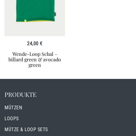
24,00
€
Wende-Loop Schal –
billard green & avocado
green
PRODUKTE
MÜTZEN
LOOPS
MÜTZE & LOOP SETS