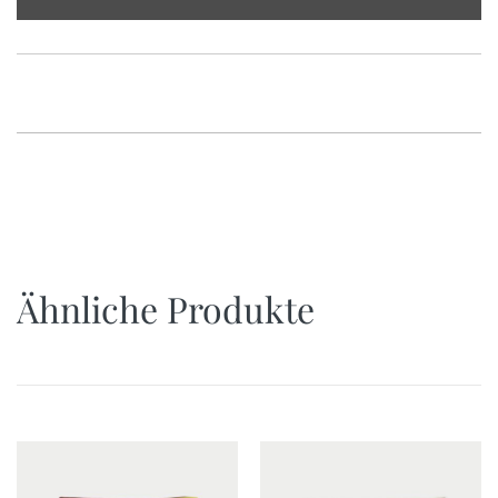
pink
&
denim
blue
Menge
Ähnliche Produkte