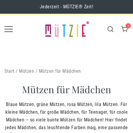
Zum
Jederzeit - MÜTZIE® Zeit!
Inhalt
springen
0
MÜTZIE® Online-
Mützen & Loops
Shop
Start
/
Mützen
/ Mützen für Mädchen
Mützen für Mädchen
Blaue Mützen, grüne Mützen, rosa Mützen, lila Mützen. Für
kleine Mädchen, für große Mädchen, für Teenager, für coole
Mädchen – so viele bunte Mützen für Mädchen! Hier findet
jedes Mädchen, das leuchtende Farben mag, eine passende