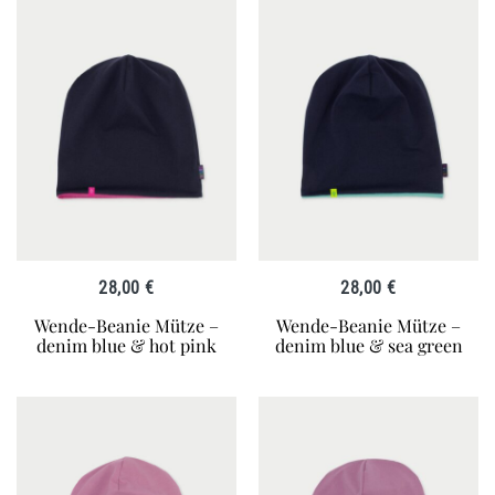
28,00
€
28,00
€
Wende-Beanie Mütze –
Wende-Beanie Mütze –
denim blue & hot pink
denim blue & sea green