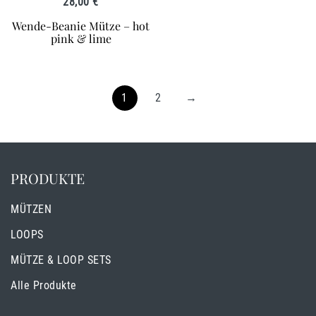
28,00
€
Wende-Beanie Mütze – hot
pink & lime
1
2
→
PRODUKTE
MÜTZEN
LOOPS
MÜTZE & LOOP SETS
Alle Produkte